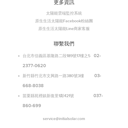
更多資訊
太陽能雲端監控系統
原生生活太陽能Facebook粉絲團
原生生活太陽能Line商家客服
聯繫我們
02-
台北市信義區基隆路二段189號17樓之5
2377-0620
03-
新竹縣竹北市文興路一路380號3樓
668-8038
037-
苗栗縣苑裡鎮新復里1鄰421號
860-699
service@initialsolar.com