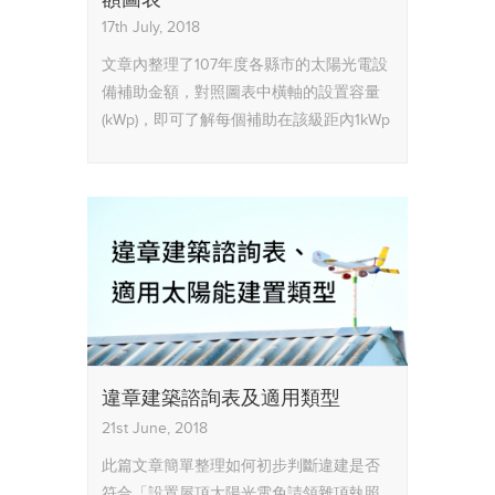
額圖表
17th July, 2018
文章內整理了107年度各縣市的太陽光電設
備補助金額，對照圖表中橫軸的設置容量
(kWp)，即可了解每個補助在該級距內1kWp
的補助金額是多少囉
違章建築諮詢表及適用類型
21st June, 2018
此篇文章簡單整理如何初步判斷違建是否
符合「設置屋頂太陽光電免請領雜項執照