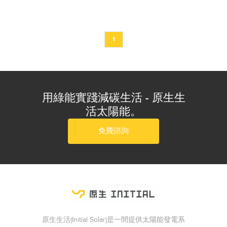
況下，只要符合條例所示的三種類型，就
能合法申請免雜照、建置太陽能系統囉
1
用綠能實踐減碳生活 - 原生生
活太陽能。
免費諮詢
原生生活(Initial Solar)是一間提供太陽能發電系