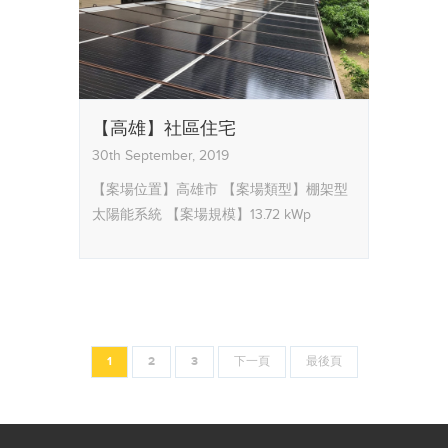
【高雄】社區住宅
30th September, 2019
【案場位置】高雄市
【案場類型】棚架型
太陽能系統
【案場規模】13.72 kWp
1
2
3
下一頁
最後頁