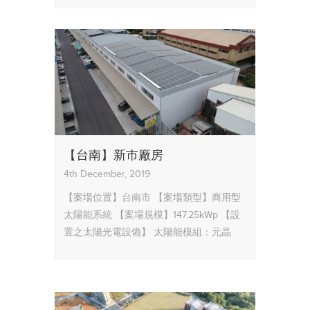
【台南】新市廠房
4th December, 2019
【案場位置】台南市
【案場類型】商用型
太陽能系統
【案場規模】147.25kWp
【設
置之太陽光電設備】
太陽能模組：元晶
TESC太陽能模組
逆變器：盈正Ablerex
【服務內容】太陽能系統設計規劃、現場
監造、工程施工及申請台電躉售合約、能
源局同意備案等全部流程。