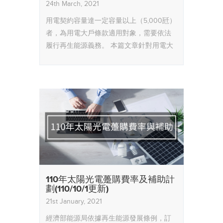
24th March, 2021
用電契約容量達一定容量以上（5,000瓩）
者，為用電大戶條款適用對象，需要依法
履行再生能源義務。
本篇文章針對用電大
戶條款，整理相關法規內容，提供給需要
的用戶參考。
此條例於110年1月1日正式實
施。
110年太陽光電躉購費率及補助計
劃(110/10/1更新)
21st January, 2021
經濟部能源局依據再生能源發展條例，訂