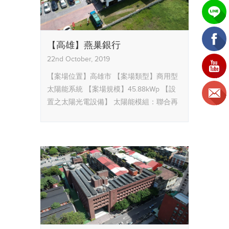
【高雄】燕巢銀行
22nd October, 2019
【案場位置】高雄市
【案場類型】商用型
太陽能系統
【案場規模】45.88kWp
【設
置之太陽光電設備】
太陽能模組：聯合再
生URE高效能模組
逆變器：亞力AEC
【服
務內容】太陽能系統設計規劃、現場監
造、工程施工及申請台電躉售合約、能源
局同意備案等全部流程。