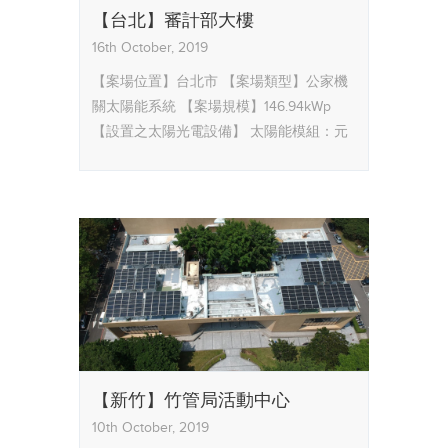
【台北】審計部大樓
16th October, 2019
【案場位置】台北市
【案場類型】公家機
關太陽能系統
【案場規模】146.94kWp
【設置之太陽光電設備】
太陽能模組：元
晶TESC高效能模組
逆變器：Solaredge
【服務內容】太陽能系統設計規劃、現場
監造、工程施工及申請台電躉售合約、能
源局同意備案等全部流程。
【新竹】竹管局活動中心
10th October, 2019