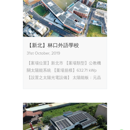
【新北】林口外語學校
31st October, 2019
【案場位置】新北市
【案場類型】公教機
關太陽能系統
【案場規模】632.71 kWp
【設置之太陽光電設備】
太陽能板：元晶
TESC太陽能模組
逆變器：新望PrimeVOLT
【合作廠商】元晶太陽能科技
【服務內
容】太陽能系統工程施工